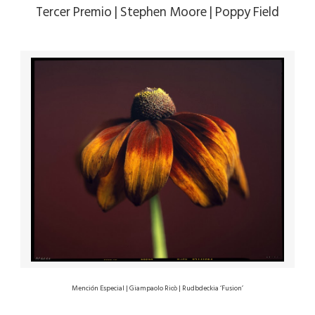
Tercer Premio | Stephen Moore | Poppy Field
Mención Especial | Giampaolo Ricò | Rudbdeckia ‘Fusion’