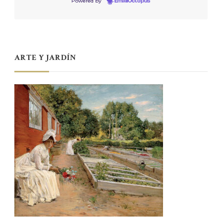
Powered by
EmailOctopus
ARTE Y JARDÍN