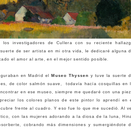
os investigadores de Cullera con su reciente hallaz
 suerte de ser artista en mi otra vida, le dedicaré alguna 
ado el amor al arte, en el mejor sentido posible.
auguraban en Madrid el
Museo Thyssen
y tuve la suerte 
edes, de color salmón suave, todavía hacía cosquillas en 
 encontrar en ese museo, siempre me quedaré con una pie
preciar los colores planos de este pintor lo aprendí en 
cubre frente al cuadro. Y eso fue lo que me sucedió. Al v
ico, con las mujeres adorando a la diosa de la luna, Hin
bsorberte, cobrando más dimensiones y sumergiéndote 