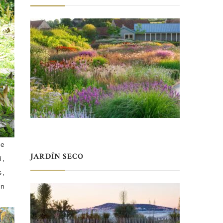
ue
JARDÍN SECO
í,
s,
an