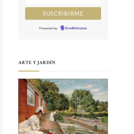
Powered by
EmailOctopus
ARTE Y JARDÍN