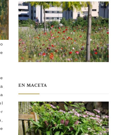
go
de
de
EN MACETA
la
za
el
er
a,
de