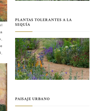
PLANTAS TOLERANTES A LA
SEQUÍA
el
la
o,
ue
d,
PAISAJE URBANO