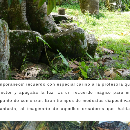
emporáneos’ recuerdo con especial cariño a la profesora q
yector y apagaba la luz. Es un recuerdo mágico para m
 punto de comenzar. Eran tiempos de modestas diapositiva
ntasía, al imaginario de aquellos creadores que habí