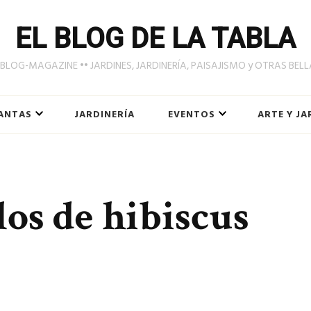
EL BLOG DE LA TABLA
LOG-MAGAZINE •• JARDINES, JARDINERÍA, PAISAJISMO y OTRAS BEL
ANTAS
JARDINERÍA
EVENTOS
ARTE Y JA
os de hibiscus