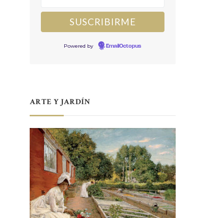
Powered by
EmailOctopus
ARTE Y JARDÍN