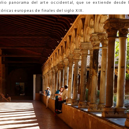
plio panorama del arte occidental, que se extiende desde 
tóricas europeas de finales del siglo XIX.