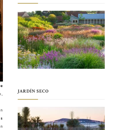
de
JARDÍN SECO
o,
on
os
un