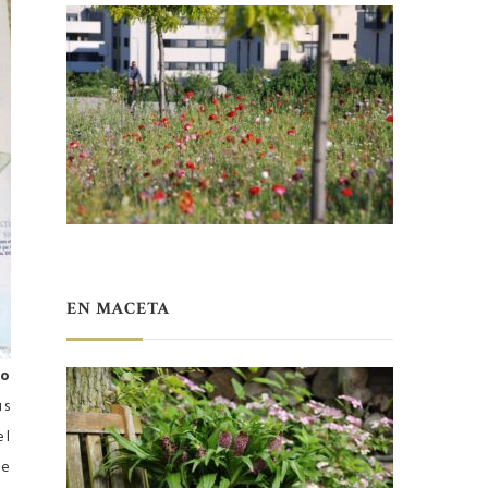
EN MACETA
eo
us
el
te