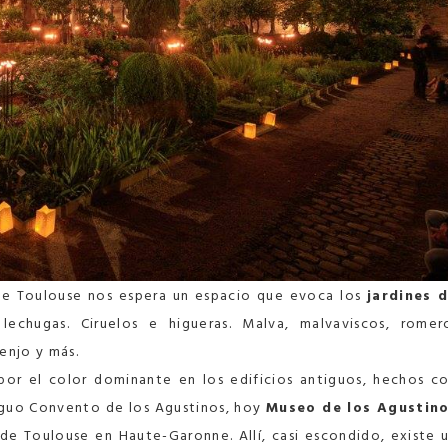
 de Toulouse nos espera un espacio que evoca los
jardines 
lechugas. Ciruelos e higueras. Malva, malvaviscos, romer
jenjo y más.
or el color dominante en los edificios antiguos, hechos c
ntiguo Convento de los Agustinos, hoy
Museo de los Agustin
de Toulouse en Haute-Garonne. Allí, casi escondido, existe 