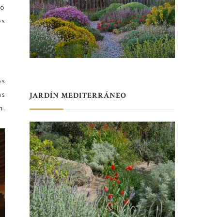
ro
es
os
as
JARDÍN MEDITERRÁNEO
n.