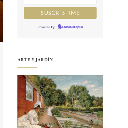
Powered by
EmailOctopus
ARTE Y JARDÍN