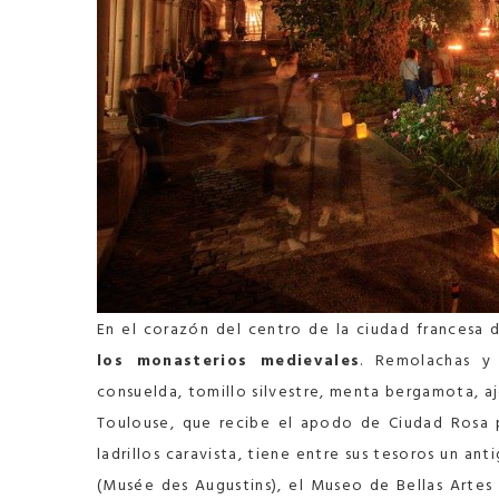
En el corazón del centro de la ciudad francesa
los monasterios medievales
. Remolachas y 
consuelda, tomillo silvestre, menta bergamota, a
Toulouse, que recibe el apodo de Ciudad Rosa p
ladrillos caravista, tiene entre sus tesoros un a
(Musée des Augustins), el Museo de Bellas Artes 