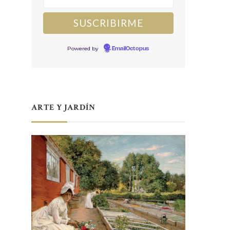
Powered by
EmailOctopus
ARTE Y JARDÍN