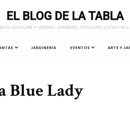
EL BLOG DE LA TABLA
LOG-MAGAZINE •• JARDINES, JARDINERÍA, PAISAJISMO y OTRAS BEL
ANTAS
JARDINERÍA
EVENTOS
ARTE Y JA
 a Blue Lady