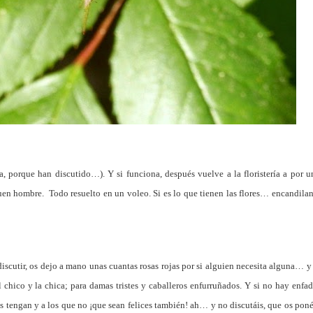
 porque han discutido…). Y si funciona, después vuelve a la floristería a por u
en hombre. Todo resuelto en un voleo. Si es lo que tienen las flores… encandilan
scutir, os dejo a mano unas cuantas rosas rojas por si alguien necesita alguna… y 
el chico y la chica; para damas tristes y caballeros enfurruñados. Y si no hay enfad
as tengan y a los que no ¡que sean felices también! ah… y no discutáis, que os poné