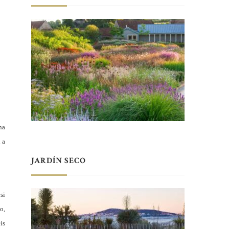
na
 a
JARDÍN SECO
si
o,
is