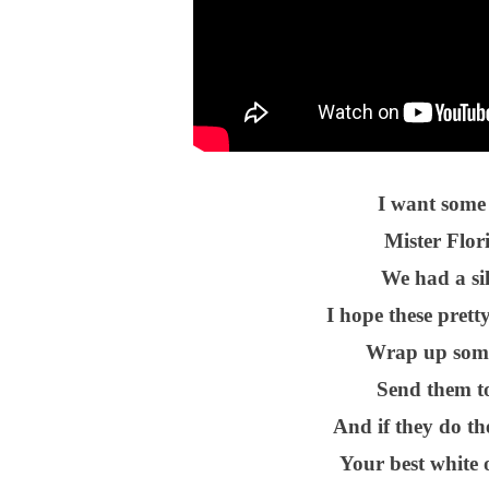
I want some 
Mister Flor
We had a sil
I hope these prett
Wrap up some 
Send them to
And if they do the
Your best white