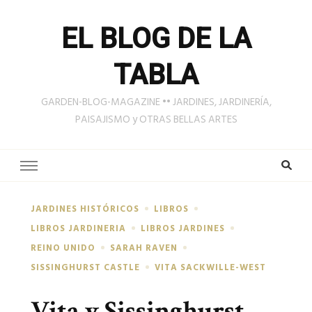
EL BLOG DE LA
TABLA
GARDEN-BLOG-MAGAZINE •• JARDINES, JARDINERÍA,
PAISAJISMO y OTRAS BELLAS ARTES
JARDINES HISTÓRICOS
LIBROS
LIBROS JARDINERIA
LIBROS JARDINES
REINO UNIDO
SARAH RAVEN
SISSINGHURST CASTLE
VITA SACKWILLE-WEST
Vita y Sissinghurst.