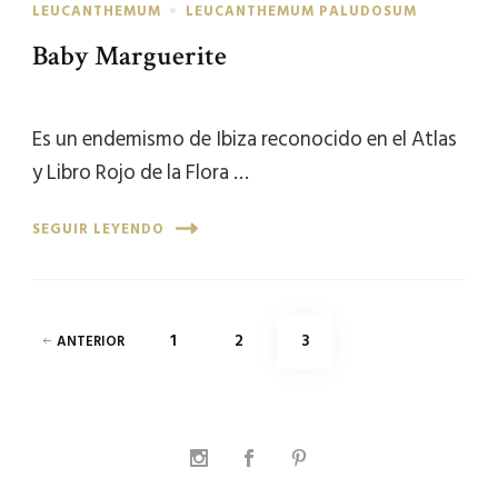
LEUCANTHEMUM
LEUCANTHEMUM PALUDOSUM
Baby Marguerite
Es un endemismo de Ibiza reconocido en el Atlas
y Libro Rojo de la Flora …
SEGUIR LEYENDO
Paginación
PÁGINA
PÁGINA
PÁGINA
1
2
3
ANTERIOR
de
entradas