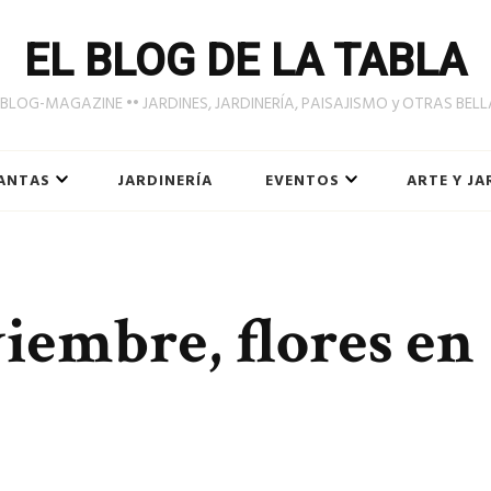
EL BLOG DE LA TABLA
LOG-MAGAZINE •• JARDINES, JARDINERÍA, PAISAJISMO y OTRAS BEL
ANTAS
JARDINERÍA
EVENTOS
ARTE Y JA
iembre, flores en