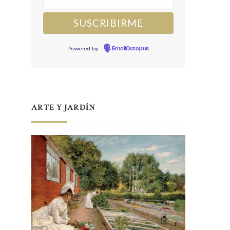
Powered by
EmailOctopus
ARTE Y JARDÍN