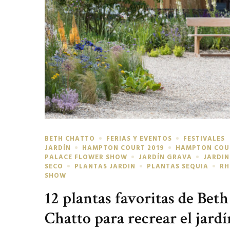
BETH CHATTO
FERIAS Y EVENTOS
FESTIVALES
JARDÍN
HAMPTON COURT 2019
HAMPTON COU
PALACE FLOWER SHOW
JARDÍN GRAVA
JARDIN
SECO
PLANTAS JARDIN
PLANTAS SEQUIA
RH
SHOW
12 plantas favoritas de Beth
Chatto para recrear el jardí