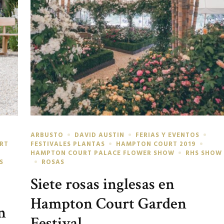
ARBUSTO
DAVID AUSTIN
FERIAS Y EVENTOS
RT
FESTIVALES PLANTAS
HAMPTON COURT 2019
HAMPTON COURT PALACE FLOWER SHOW
RHS SHOW
S
ROSAS
Siete rosas inglesas en
Hampton Court Garden
n
Festival