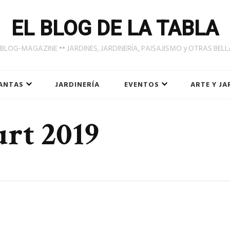
EL BLOG DE LA TABLA
LOG-MAGAZINE •• JARDINES, JARDINERÍA, PAISAJISMO y OTRAS BEL
ANTAS
JARDINERÍA
EVENTOS
ARTE Y JA
rt 2019