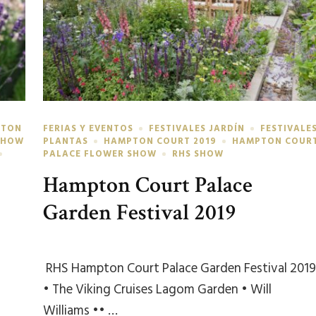
PTON
FERIAS Y EVENTOS
FESTIVALES JARDÍN
FESTIVALE
SHOW
PLANTAS
HAMPTON COURT 2019
HAMPTON COUR
PALACE FLOWER SHOW
RHS SHOW
Hampton Court Palace
Garden Festival 2019
RHS Hampton Court Palace Garden Festival 201
• The Viking Cruises Lagom Garden • Will
Williams •• …