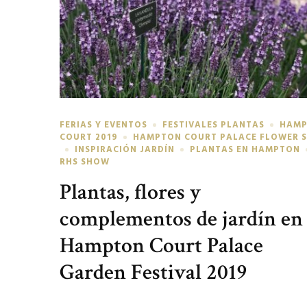
FERIAS Y EVENTOS
FESTIVALES PLANTAS
HAM
COURT 2019
HAMPTON COURT PALACE FLOWER 
INSPIRACIÓN JARDÍN
PLANTAS EN HAMPTON
RHS SHOW
Plantas, flores y
complementos de jardín en
Hampton Court Palace
Garden Festival 2019