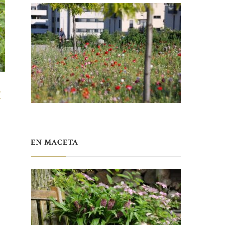
S
T
EN MACETA
9