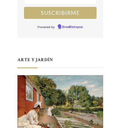
Powered by
EmailOctopus
ARTE Y JARDÍN