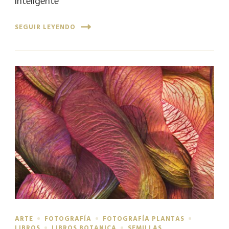
inteligente
SEGUIR LEYENDO
ARTE
FOTOGRAFÍA
FOTOGRAFÍA PLANTAS
LIBROS
LIBROS BOTANICA
SEMILLAS