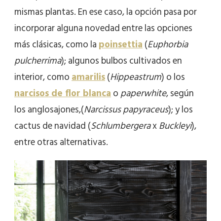
mismas plantas. En ese caso, la opción pasa por
incorporar alguna novedad entre las opciones
más clásicas, como la
poinsettia
(
Euphorbia
pulcherrima
); algunos bulbos cultivados en
interior, como
amarilis
(
Hippeastrum
) o los
narcisos de flor blanca
o
paperwhite
, según
los anglosajones,(
Narcissus papyraceus
); y los
cactus de navidad (
Schlumbergera
x
Buckleyi
),
entre otras alternativas.