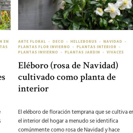
N EN
ARTE FLORAL
DECO
HELLEBORUS
NAVIDAD
TAS
PLANTAS FLOR INVIERNO
PLANTAS INTERIOR
PLANTAS INVIERNO
PLANTAS JARDIN
VIVACES
Eléboro (rosa de Navidad)
es
cultivado como planta de
interior
e
El eléboro de floración temprana que se cultiva e
s
el interior del hogar a menudo se identifica
comúnmente como rosa de Navidad y hace