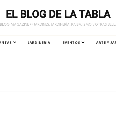
EL BLOG DE LA TABLA
LOG-MAGAZINE •• JARDINES, JARDINERÍA, PAISAJISMO y OTRAS BEL
ANTAS
JARDINERÍA
EVENTOS
ARTE Y JA