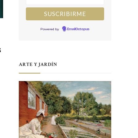
Powered by
EmailOctopus
s
ARTE Y JARDÍN