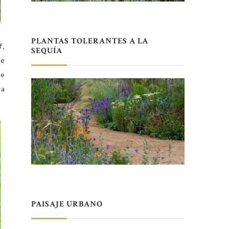
PLANTAS TOLERANTES A LA
f,
SEQUÍA
ue
te
la
PAISAJE URBANO