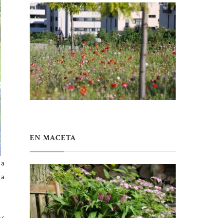
EN MACETA
ha
ha
os