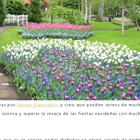
izas por
Sergey Karepanov
y creo que pueden sernos de muc
sonrisa y superar la resaca de las fiestas navideñas con muc
go que es un regalo poder disfrutar en pleno verano de tod