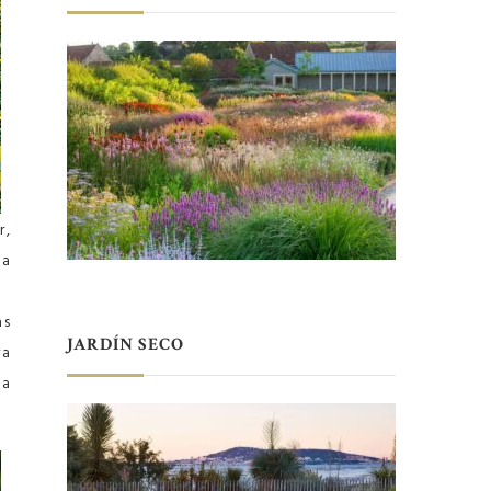
r,
la
as
JARDÍN SECO
ra
sa