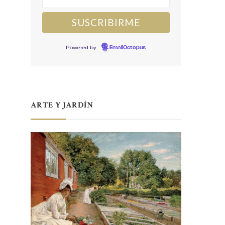
Powered by
EmailOctopus
ARTE Y JARDÍN