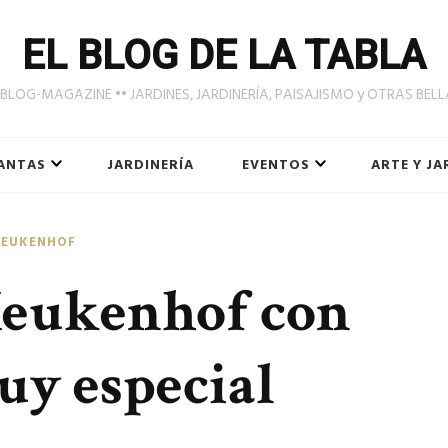
EL BLOG DE LA TABLA
LOG-MAGAZINE •• JARDINES, JARDINERÍA, PAISAJISMO y OTRAS BEL
ANTAS
JARDINERÍA
EVENTOS
ARTE Y JA
KEUKENHOF
Keukenhof con
y especial