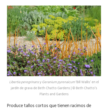
Libertia peregrinans
y
Geranium pyrenaicum
‘Bill Wallis’ en el
jardín de grava de Beth Chatto Gardens | © Beth Chatto’s
Plants and Gardens
Produce tallos cortos que tienen racimos de