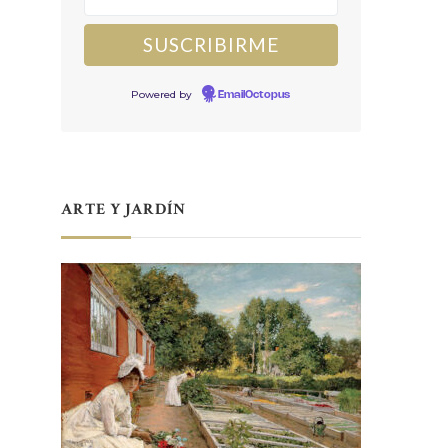
Powered by
EmailOctopus
ARTE Y JARDÍN