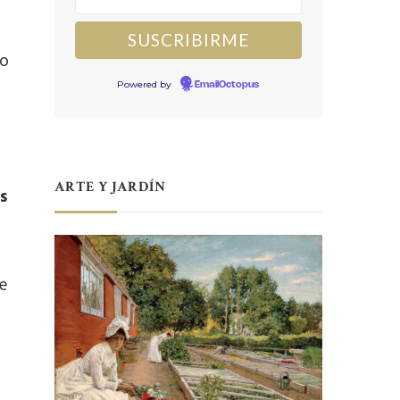
so
Powered by
EmailOctopus
ARTE Y JARDÍN
s
e