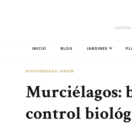
GARDEN-B
INICIO
BLOG
JARDINES
PL
BIODIVERSIDAD JARDÍN
Murciélagos: 
control biológ