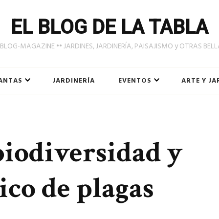
EL BLOG DE LA TABLA
LOG-MAGAZINE •• JARDINES, JARDINERÍA, PAISAJISMO y OTRAS BEL
ANTAS
JARDINERÍA
EVENTOS
ARTE Y JA
biodiversidad y
ico de plagas