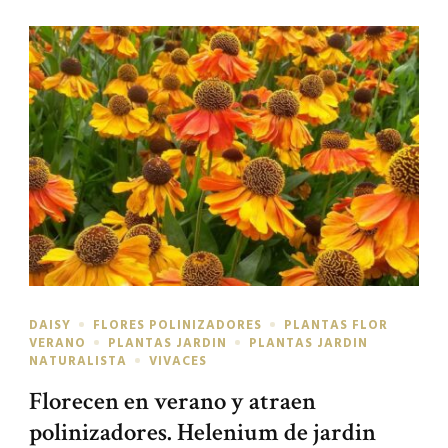
DAISY
FLORES POLINIZADORES
PLANTAS FLOR
VERANO
PLANTAS JARDIN
PLANTAS JARDIN
NATURALISTA
VIVACES
Florecen en verano y atraen
polinizadores. Helenium de jardin