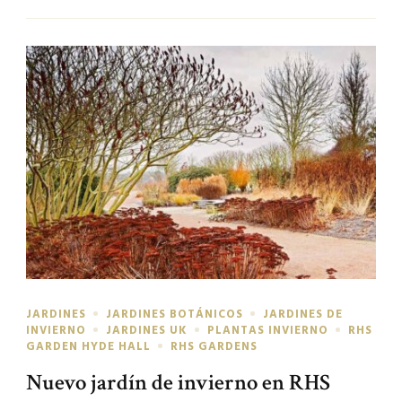
JARDINES
JARDINES BOTÁNICOS
JARDINES DE
INVIERNO
JARDINES UK
PLANTAS INVIERNO
RHS
GARDEN HYDE HALL
RHS GARDENS
Nuevo jardín de invierno en RHS