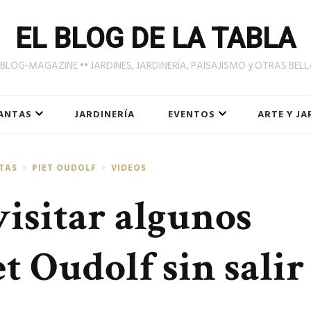
EL BLOG DE LA TABLA
LOG-MAGAZINE •• JARDINES, JARDINERÍA, PAISAJISMO y OTRAS BEL
ANTAS
JARDINERÍA
EVENTOS
ARTE Y JA
TAS
PIET OUDOLF
VIDEOS
visitar algunos
et Oudolf sin salir