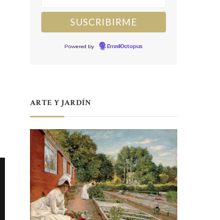
Powered by
EmailOctopus
ARTE Y JARDÍN