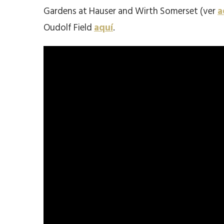
Gardens at Hauser and Wirth Somerset (ver
a
Oudolf Field
aquí
.