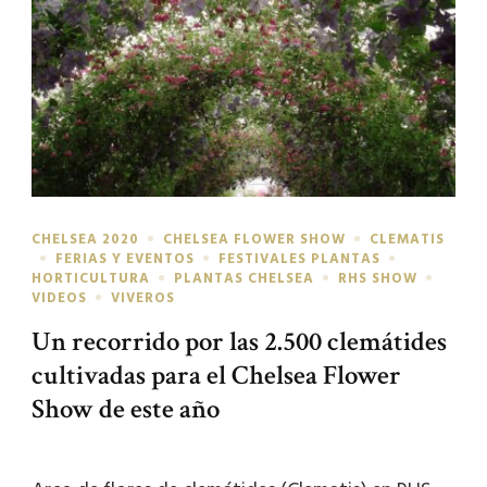
CHELSEA 2020
CHELSEA FLOWER SHOW
CLEMATIS
FERIAS Y EVENTOS
FESTIVALES PLANTAS
HORTICULTURA
PLANTAS CHELSEA
RHS SHOW
VIDEOS
VIVEROS
Un recorrido por las 2.500 clemátides
cultivadas para el Chelsea Flower
Show de este año