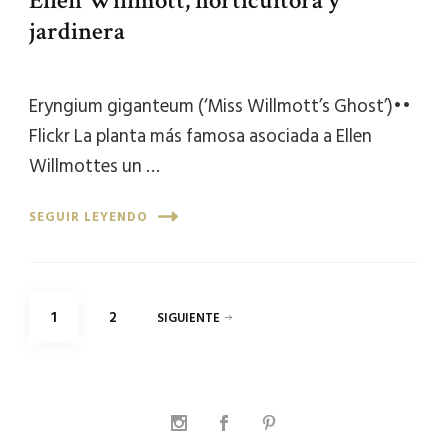
Ellen Willmott, horticultora y
jardinera
Eryngium giganteum (‘Miss Willmott’s Ghost’)••
Flickr La planta más famosa asociada a Ellen
Willmottes un …
SEGUIR LEYENDO
Paginación
PÁGINA
PÁGINA
1
2
SIGUIENTE
de
entradas