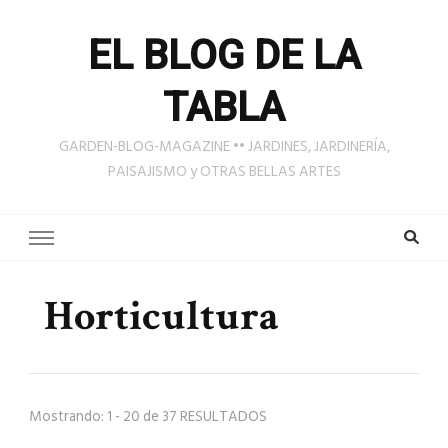
EL BLOG DE LA
TABLA
GARDEN-BLOG-MAGAZINE •• JARDINES, JARDINERÍA,
PAISAJISMO y OTRAS BELLAS ARTES
Horticultura
Mostrando: 1 - 20 de 37 RESULTADOS