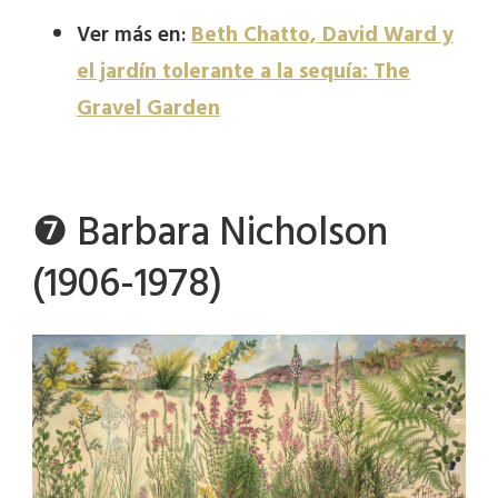
Ver más en:
Beth Chatto, David Ward y
el jardín tolerante a la sequía: The
Gravel Garden
❼ Barbara Nicholson
(1906-1978)