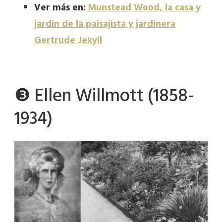
Ver más en:
Munstead Wood, la casa y
jardín de la paisajista y jardinera
Gertrude Jekyll
❸ Ellen Willmott (1858-
1934)