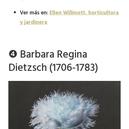
Ver más en:
Ellen Willmott, horticultora
y jardinera
❹ Barbara Regina
Dietzsch (1706-1783)