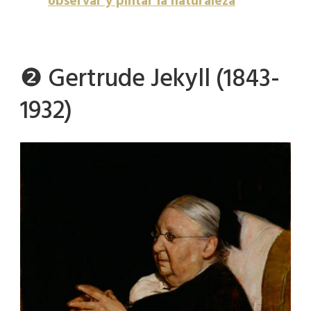
observar y pintar la naturaleza
❷ Gertrude Jekyll (1843-
1932)