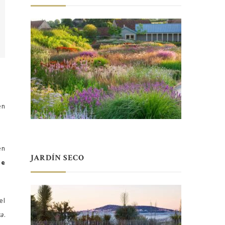
en
en
JARDÍN SECO
de
el
za
.