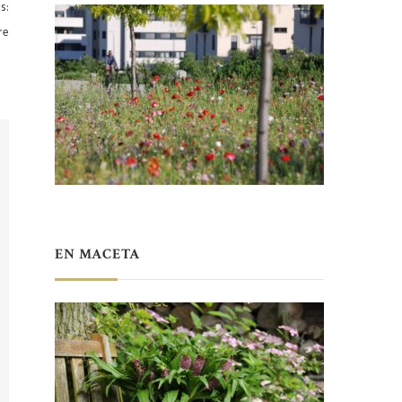
s:
re
EN MACETA