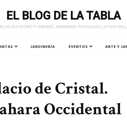
EL BLOG DE LA TABLA
LOG-MAGAZINE •• JARDINES, JARDINERÍA, PAISAJISMO y OTRAS BEL
ANTAS
JARDINERÍA
EVENTOS
ARTE Y JA
acio de Cristal.
Sahara Occidental