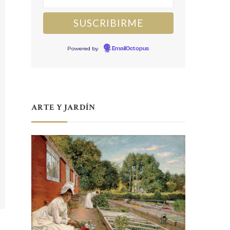
Powered by
EmailOctopus
ARTE Y JARDÍN