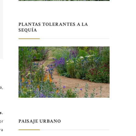
PLANTAS TOLERANTES A LA
SEQUÍA
a,
s.
or
PAISAJE URBANO
ra