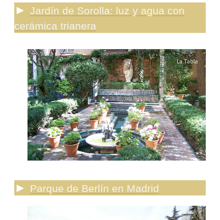
►
Jardín de Sorolla: luz y agua con
cerámica trianera
►
Parque de Berlín en Madrid