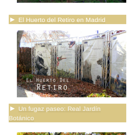
►
El Huerto del Retiro en Madrid
►
Un fugaz paseo: Real Jardín
Botánico