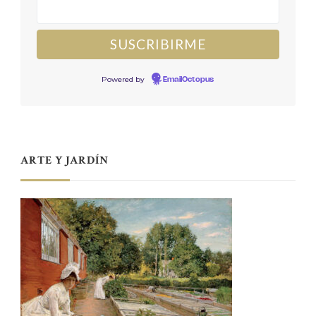
Powered by
EmailOctopus
ARTE Y JARDÍN