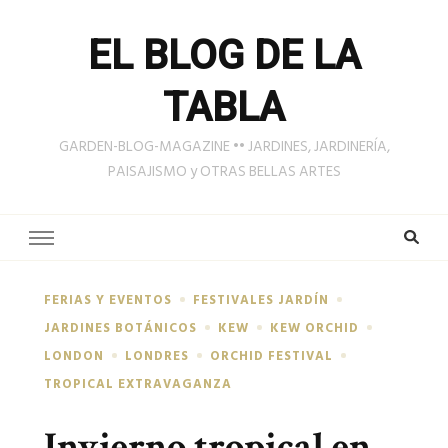
EL BLOG DE LA
TABLA
GARDEN-BLOG-MAGAZINE •• JARDINES, JARDINERÍA,
PAISAJISMO y OTRAS BELLAS ARTES
FERIAS Y EVENTOS
FESTIVALES JARDÍN
JARDINES BOTÁNICOS
KEW
KEW ORCHID
LONDON
LONDRES
ORCHID FESTIVAL
TROPICAL EXTRAVAGANZA
Invierno tropical en