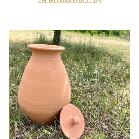
Ver en OllasDistri / Etsy