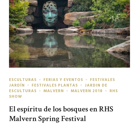
ESCULTURAS
FERIAS Y EVENTOS
FESTIVALES
JARDÍN
FESTIVALES PLANTAS
JARDIN DE
ESCULTURAS
MALVERN
MALVERN 2018
RHS
SHOW
El espíritu de los bosques en RHS
Malvern Spring Festival