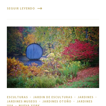
SEGUIR LEYENDO
ESCULTURAS
JARDIN DE ESCULTURAS
JARDINES
JARDINES MUSEOS
JARDINES OTOÑO
JARDINES
USA
NUEVA YORK