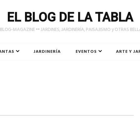
EL BLOG DE LA TABLA
LOG-MAGAZINE •• JARDINES, JARDINERÍA, PAISAJISMO y OTRAS BEL
ANTAS
JARDINERÍA
EVENTOS
ARTE Y JA