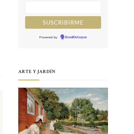
,
Powered by
EmailOctopus
ARTE Y JARDÍN