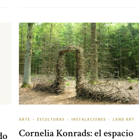
ARTE
ESCULTURAS
INSTALACIONES
LAND ART
Cornelia Konrads: el espacio
do