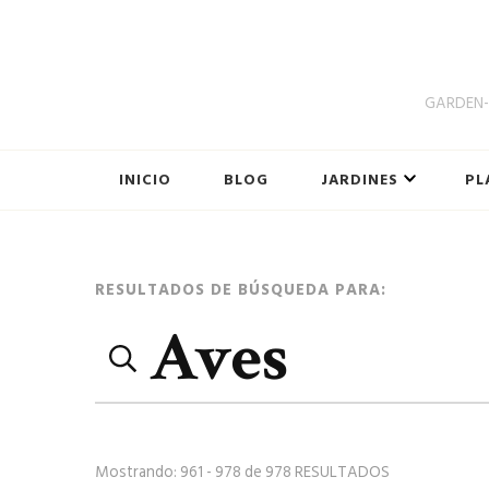
GARDEN-B
INICIO
BLOG
JARDINES
PL
Página
RESULTADOS DE BÚSQUEDA PARA:
Buscar:
de
búsqueda
Mostrando: 961 - 978 de 978 RESULTADOS