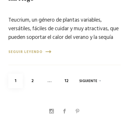
Teucrium, un género de plantas variables,
versátiles, fáciles de cuidar y muy atractivas, que
pueden soportar el calor del verano y la sequía
SEGUIR LEYENDO
Paginación
PÁGINA
PÁGINA
PÁGINA
1
2
…
12
SIGUIENTE
de
entradas