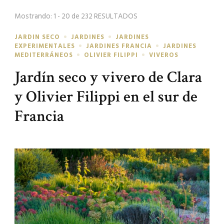
búsqueda
Mostrando: 1 - 20 de 232 RESULTADOS
JARDIN SECO
JARDINES
JARDINES
EXPERIMENTALES
JARDINES FRANCIA
JARDINES
MEDITERRÁNEOS
OLIVIER FILIPPI
VIVEROS
Jardín seco y vivero de Clara
y Olivier Filippi en el sur de
Francia