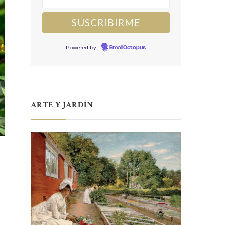
Powered by
EmailOctopus
ARTE Y JARDÍN