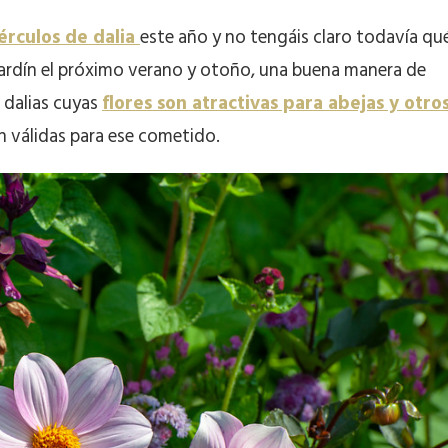
érculos de dalia
este año y no tengáis claro todavía qu
 jardín el próximo verano y otoño, una buena manera de
 dalias cuyas
flores son atractivas para abejas y otro
n válidas para ese cometido.