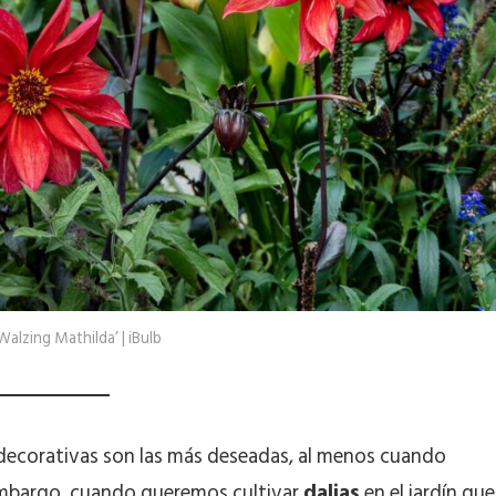
Walzing Mathilda’ | iBulb
o decorativas son las más deseadas, al menos cuando
 embargo, cuando queremos cultivar
dalias
en el jardín que