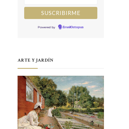
Powered by
EmailOctopus
ARTE Y JARDÍN