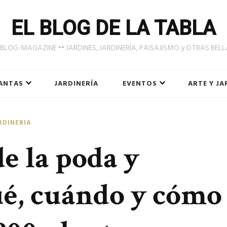
EL BLOG DE LA TABLA
LOG-MAGAZINE •• JARDINES, JARDINERÍA, PAISAJISMO y OTRAS BEL
ANTAS
JARDINERÍA
EVENTOS
ARTE Y JA
RDINERIA
e la poda y
é, cuándo y cómo