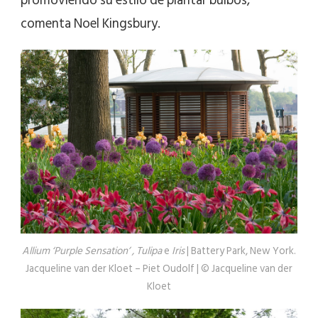
promoviendo su estilo de plantar bulbos,
comenta Noel Kingsbury.
Allium ‘Purple Sensation’ , Tulipa
e
Iris
| Battery Park, New York.
Jacqueline van der Kloet – Piet Oudolf | © Jacqueline van der
Kloet