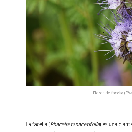
Flores de facelia (
Pha
La facelia (
Phacelia tanacetifolia
) es una plant