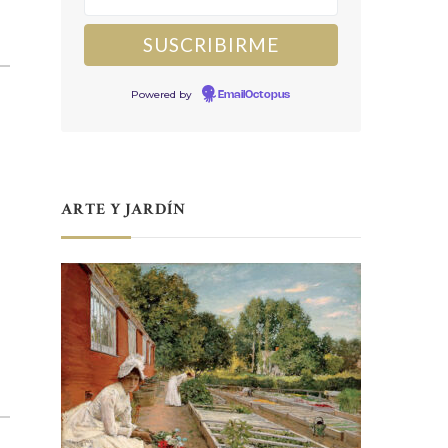
Powered by
EmailOctopus
ARTE Y JARDÍN