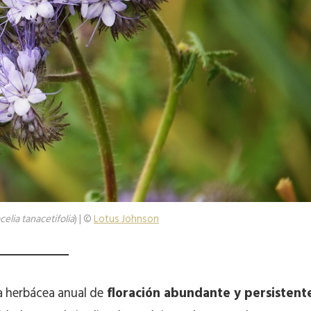
celia tanacetifolia
) | ©
Lotus Johnson
a herbácea anual de
floración abundante y persistent