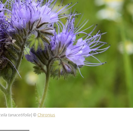
elia tanacetifolia
| ©
Chironius