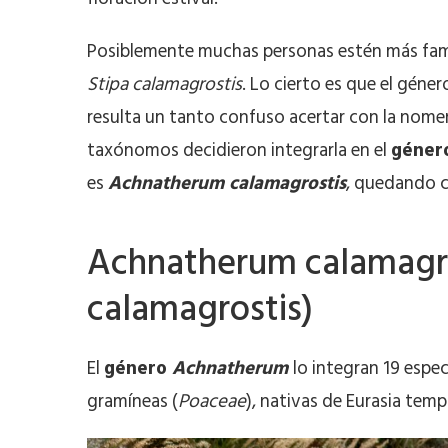
Posiblemente muchas personas estén más fami
Stipa calamagrostis
. Lo cierto es que el géne
resulta un tanto confuso acertar con la nomen
taxónomos decidieron integrarla en el
géner
es
Achnatherum calamagrostis
, quedando 
Achnatherum calamagros
calamagrostis)
El
género
Achnatherum
lo integran 19 espec
gramíneas (
Poaceae
), nativas de Eurasia temp