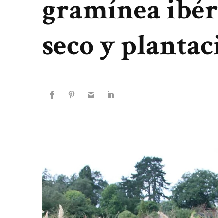
gramínea ibér
seco y plantac