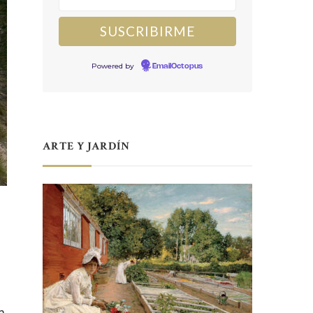
Powered by
EmailOctopus
ARTE Y JARDÍN