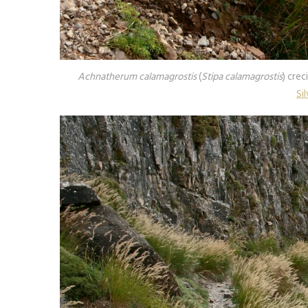
Achnatherum calamagrostis
(
Stipa calamagrostis
) cre
Si