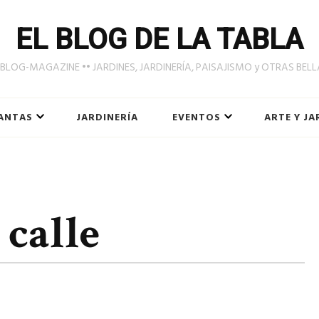
EL BLOG DE LA TABLA
LOG-MAGAZINE •• JARDINES, JARDINERÍA, PAISAJISMO y OTRAS BEL
ANTAS
JARDINERÍA
EVENTOS
ARTE Y JA