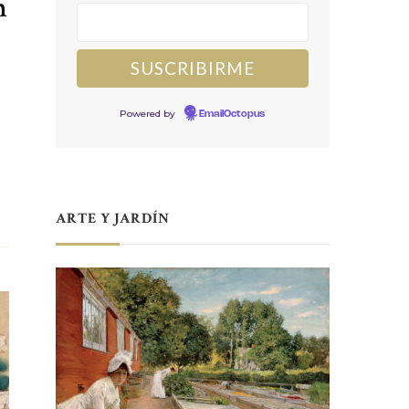
n
Powered by
EmailOctopus
ARTE Y JARDÍN