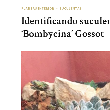
PLANTAS INTERIOR
SUCULENTAS
Identificando sucule
‘Bombycina’ Gossot