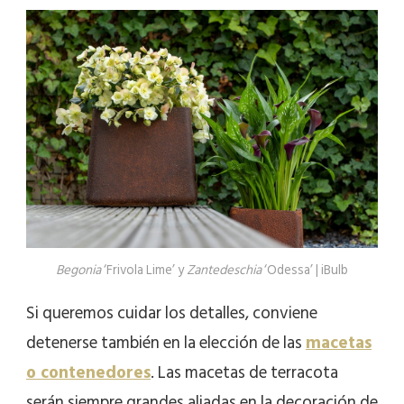
Begonia
‘Frivola Lime’ y
Zantedeschia
‘Odessa’ | iBulb
Si queremos cuidar los detalles, conviene
detenerse también en la elección de las
macetas
o contenedores
. Las macetas de terracota
serán siempre grandes aliadas en la decoración de