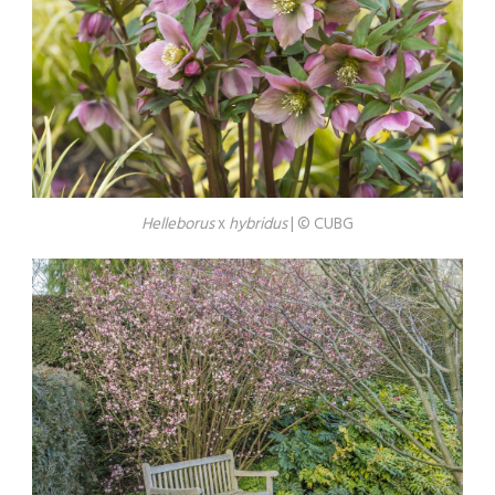
Helleborus
x
hybridus
| © CUBG