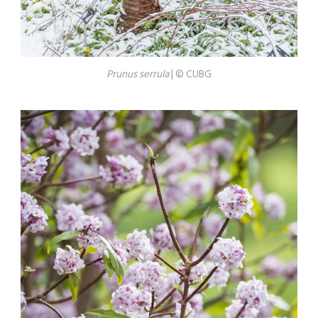
Prunus serrula
| © CUBG