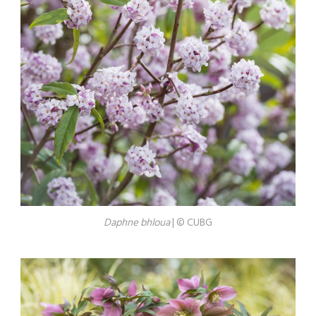
Daphne bhloua
| © CUBG