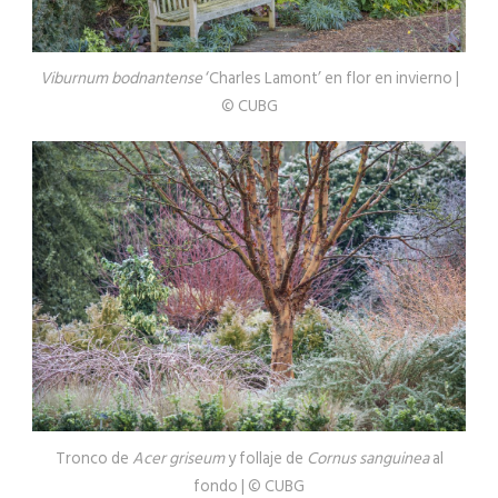
Viburnum bodnantense
‘Charles Lamont’ en flor en invierno |
© CUBG
Tronco de
Acer griseum
y follaje de
Cornus sanguinea
al
fondo | © CUBG