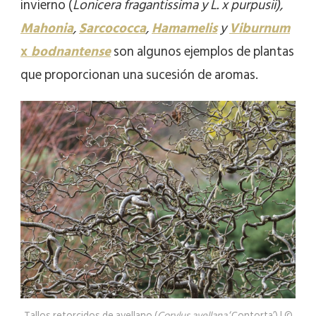
invierno (
Lonicera fragantissima y L. x purpusii),
Mahonia
,
Sarcococca
,
Hamamelis
y
Viburnum
x
bodnantense
son algunos ejemplos de plantas
que proporcionan una sucesión de aromas.
Tallos retorcidos de avellano (
Corylus avellana
‘Contorta’) | ©