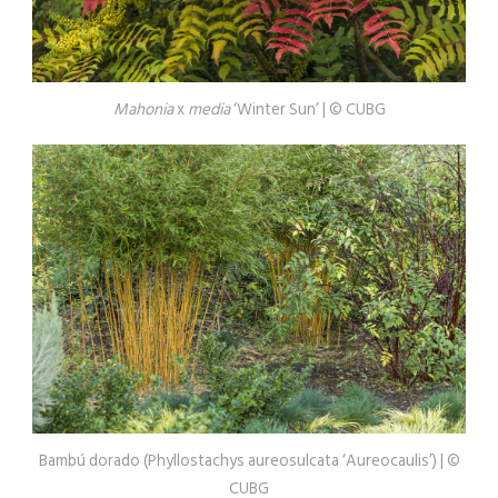
Mahonia
x
media
‘Winter Sun’ | © CUBG
Bambú dorado (Phyllostachys aureosulcata ‘Aureocaulis’) | ©
CUBG