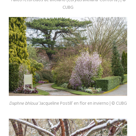
CUBG
Daphne bhloua
‘Jacqueline Postill’ en flor en invierno | © CUBG