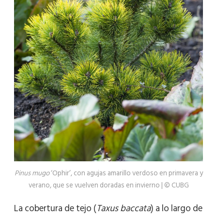
Pinus mugo
‘Ophir’, con agujas amarillo verdoso en primavera y
verano, que se vuelven doradas en invierno | © CUBG
La cobertura de tejo (
Taxus
baccata
) a lo largo de