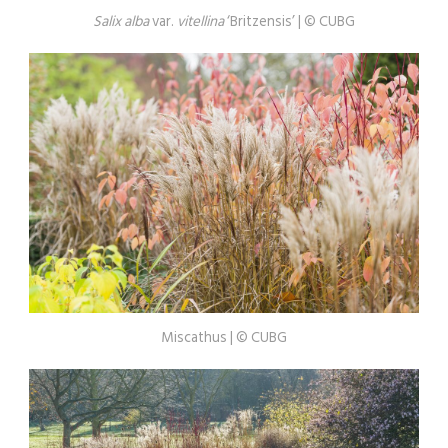
Salix alba
var.
vitellina
‘Britzensis’ | © CUBG
Miscathus | © CUBG