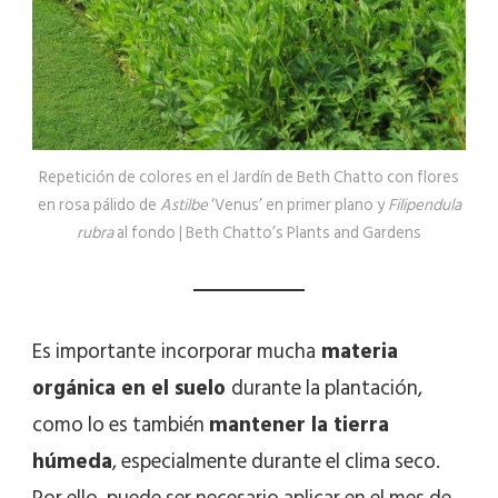
Repetición de colores en el Jardín de Beth Chatto con flores
en rosa pálido de
Astilbe
‘Venus’ en primer plano y
Filipendula
rubra
al fondo | Beth Chatto’s Plants and Gardens
Es importante
incorporar mucha
materia
orgánica en el suelo
durante la plantación,
como lo es también
mantener la tierra
húmeda
, especialmente durante el clima seco.