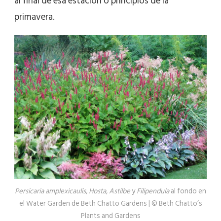
al final de esa estación o principios de la
primavera.
Persicaria amplexicaulis
,
Hosta
,
Astilbe
y
Filipendula
al fondo en
el Water Garden de Beth Chatto Gardens | © Beth Chatto’s
Plants and Gardens