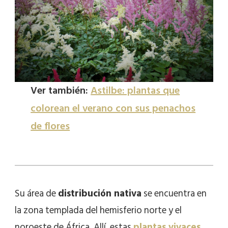
Ver también:
Astilbe: plantas que
colorean el verano con sus penachos
de flores
Su área de
distribución nativa
se encuentra en
la zona templada del hemisferio norte y el
noroeste de África. Allí, estas
plantas vivaces