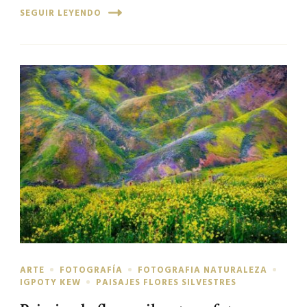
SEGUIR LEYENDO
ARTE
FOTOGRAFÍA
FOTOGRAFIA NATURALEZA
IGPOTY KEW
PAISAJES FLORES SILVESTRES