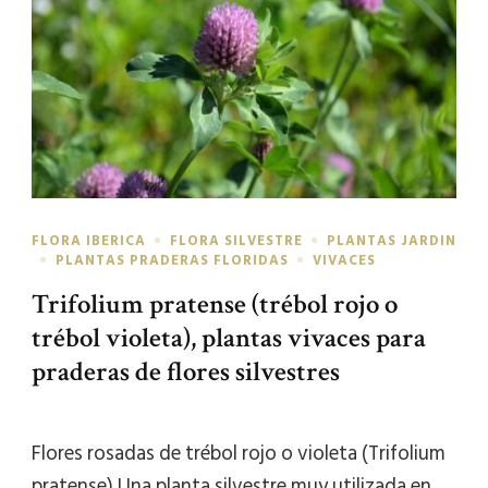
FLORA IBERICA
FLORA SILVESTRE
PLANTAS JARDIN
PLANTAS PRADERAS FLORIDAS
VIVACES
Trifolium pratense (trébol rojo o
trébol violeta), plantas vivaces para
praderas de flores silvestres
Flores rosadas de trébol rojo o violeta (Trifolium
pratense) Una planta silvestre muy utilizada en …