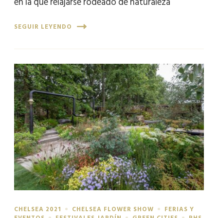
en la que relajarse rodeado de naturaleza
SEGUIR LEYENDO
CHELSEA 2021
CHELSEA FLOWER SHOW
FERIAS Y
EVENTOS
FESTIVALES JARDÍN
GREEN CITIES
RHS