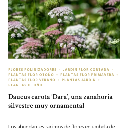
FLORES POLINIZADORES
JARDIN FLOR CORTADA
PLANTAS FLOR OTOÑO
PLANTAS FLOR PRIMAVERA
PLANTAS FLOR VERANO
PLANTAS JARDIN
PLANTAS OTOÑO
Daucus carota ‘Dara’, una zanahoria
silvestre muy ornamental
Los abundantes racimos de flores en umbela de