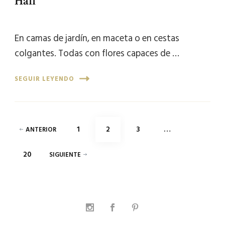
Hall
En camas de jardín, en maceta o en cestas
colgantes. Todas con flores capaces de …
SEGUIR LEYENDO
Paginación
PÁGINA
PÁGINA
PÁGINA
1
2
3
…
ANTERIOR
de
PÁGINA
20
SIGUIENTE
entradas