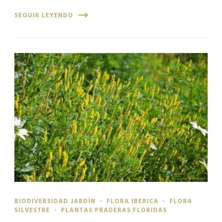
SEGUIR LEYENDO
BIODIVERSIDAD JARDÍN
FLORA IBERICA
FLORA
SILVESTRE
PLANTAS PRADERAS FLORIDAS