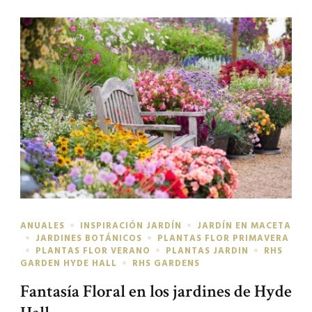
ANUALES
INSPIRACIÓN JARDÍN
JARDÍN EN MACETA
JARDINES BOTÁNICOS
PLANTAS FLOR PRIMAVERA
PLANTAS FLOR VERANO
PLANTAS JARDIN
RHS
GARDEN HYDE HALL
RHS GARDENS
Fantasía Floral en los jardines de Hyde