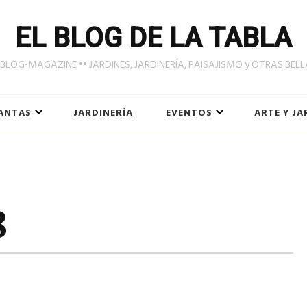
EL BLOG DE LA TABLA
LOG-MAGAZINE •• JARDINES, JARDINERÍA, PAISAJISMO y OTRAS BEL
ANTAS
JARDINERÍA
EVENTOS
ARTE Y JA