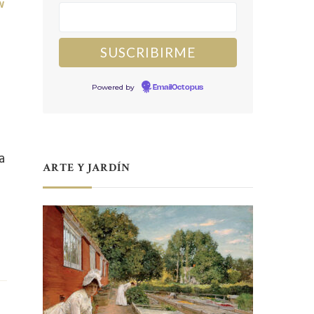
W
Powered by
EmailOctopus
a
ARTE Y JARDÍN