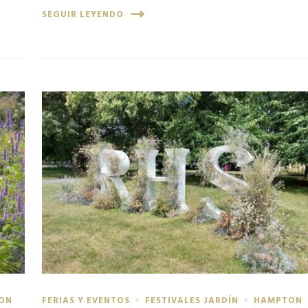
SEGUIR LEYENDO
ON
FERIAS Y EVENTOS
FESTIVALES JARDÍN
HAMPTON