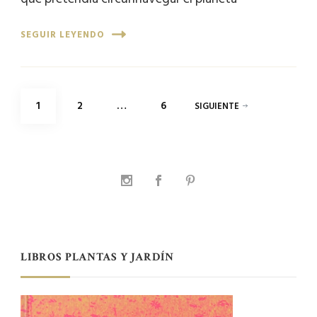
SEGUIR LEYENDO
Paginación
PÁGINA
PÁGINA
PÁGINA
1
2
…
6
SIGUIENTE
de
entradas
LIBROS PLANTAS Y JARDÍN