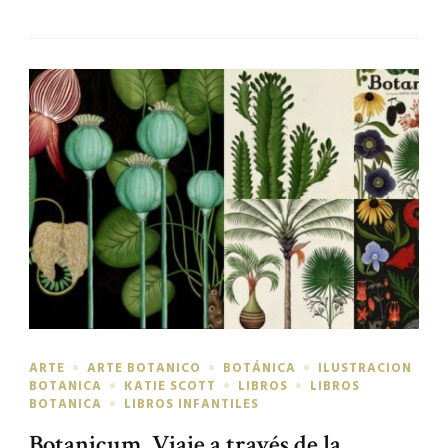
ARTE
ARTE BOTANICO
BOTÁNICA
ILUSTRACION
BOTANICA
KATIE SCOTT
LIBROS
LIBROS
BOTANICA
LIBROS INFANTILES
Botanicum. Viaje a través de la