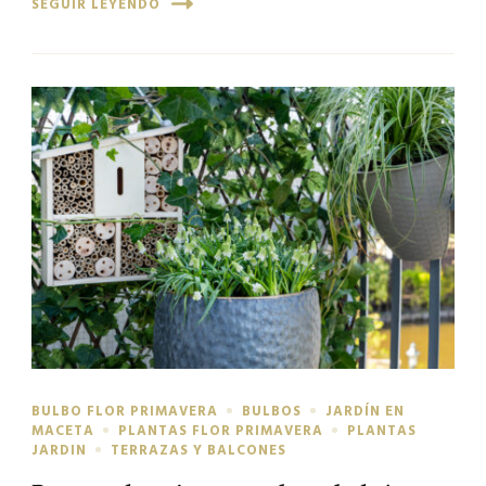
SEGUIR LEYENDO
BULBO FLOR PRIMAVERA
BULBOS
JARDÍN EN
MACETA
PLANTAS FLOR PRIMAVERA
PLANTAS
JARDIN
TERRAZAS Y BALCONES