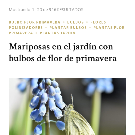
búsqueda
Mostrando: 1 - 20 de 946 RESULTADOS
BULBO FLOR PRIMAVERA
BULBOS
FLORES
POLINIZADORES
PLANTAR BULBOS
PLANTAS FLOR
PRIMAVERA
PLANTAS JARDIN
Mariposas en el jardín con
bulbos de flor de primavera