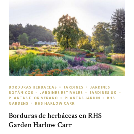
BORDURAS HERBACEAS
JARDINES
JARDINES
BOTÁNICOS
JARDINES ESTIVALES
JARDINES UK
PLANTAS FLOR VERANO
PLANTAS JARDIN
RHS
GARDENS
RHS HARLOW CARR
Borduras de herbáceas en RHS
Garden Harlow Carr