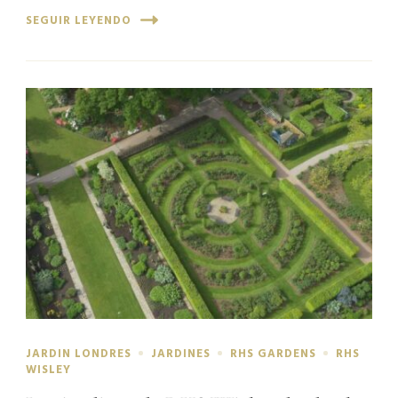
SEGUIR LEYENDO
JARDIN LONDRES
JARDINES
RHS GARDENS
RHS
WISLEY