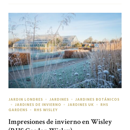
JARDIN LONDRES
JARDINES
JARDINES BOTÁNICOS
JARDINES DE INVIERNO
JARDINES UK
RHS
GARDENS
RHS WISLEY
Impresiones de invierno en Wisley