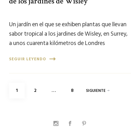
de los jardines de Wisley
Un jardín en el que se exhiben plantas que llevan
sabor tropical a los jardines de Wisley, en Surrey,
a unos cuarenta kilómetros de Londres
SEGUIR LEYENDO
Paginación
PÁGINA
PÁGINA
PÁGINA
1
2
…
8
SIGUIENTE
de
entradas