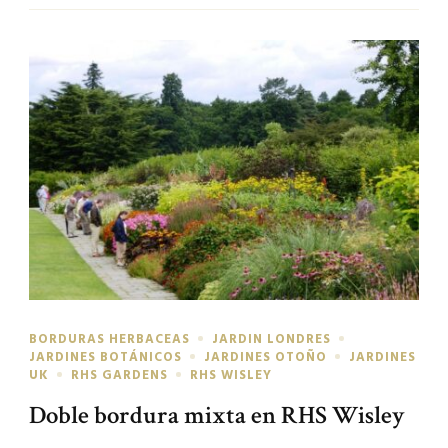
BORDURAS HERBACEAS
JARDIN LONDRES
JARDINES BOTÁNICOS
JARDINES OTOÑO
JARDINES
UK
RHS GARDENS
RHS WISLEY
Doble bordura mixta en RHS Wisley