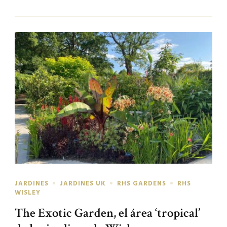
JARDINES
JARDINES UK
RHS GARDENS
RHS
WISLEY
The Exotic Garden, el área ‘tropical’